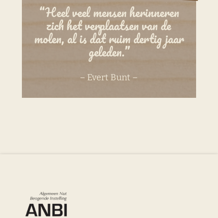
“Heel veel mensen herinneren
zich het verplaatsen van de
molen, al is dat ruim dertig jaar
geleden.”
– Evert Bunt –