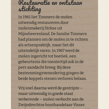
Restauratie en ontstaan
stichting
In 1961 liet Timmers de molen
uitwendig restaureren door
molenmakerij Dirkse uit
Mijnsheerenland. De familie Timmers
had plannen om de molen in te richten
als artsenpraktijk, maar liet dit
uiteindelijk varen. In 1967 werd de
molen ingericht tot boetiek, een
gebeurtenis die toentertijd ook in de
pers aandacht kreeg. Bij deze
bestemmingsverandering gingen de
beide koppels stenen verloren helaas.
Vrij snel daarna werd de gestripte –
maar uitwendig in goede staat
verkerende – molen verkocht aan de
Zwijndrechtse houthandelaar Visser.