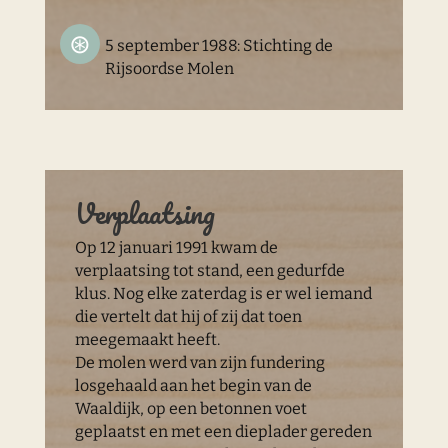
5 september 1988: Stichting de
Rijsoordse Molen
Verplaatsing
Op 12 januari 1991 kwam de
verplaatsing tot stand, een gedurfde
klus. Nog elke zaterdag is er wel iemand
die vertelt dat hij of zij dat toen
meegemaakt heeft.
De molen werd van zijn fundering
losgehaald aan het begin van de
Waaldijk, op een betonnen voet
geplaatst en met een dieplader gereden