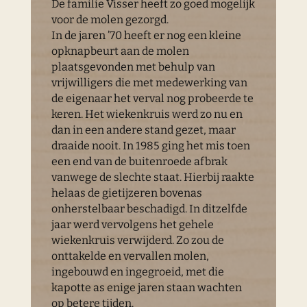
De familie Visser heeft zo goed mogelijk
voor de molen gezorgd.
In de jaren ’70 heeft er nog een kleine
opknapbeurt aan de molen
plaatsgevonden met behulp van
vrijwilligers die met medewerking van
de eigenaar het verval nog probeerde te
keren. Het wiekenkruis werd zo nu en
dan in een andere stand gezet, maar
draaide nooit. In 1985 ging het mis toen
een end van de buitenroede afbrak
vanwege de slechte staat. Hierbij raakte
helaas de gietijzeren bovenas
onherstelbaar beschadigd. In ditzelfde
jaar werd vervolgens het gehele
wiekenkruis verwijderd. Zo zou de
onttakelde en vervallen molen,
ingebouwd en ingegroeid, met die
kapotte as enige jaren staan wachten
op betere tijden.