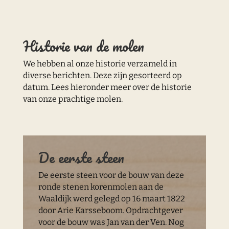
Historie van de molen
We hebben al onze historie verzameld in
diverse berichten. Deze zijn gesorteerd op
datum. Lees hieronder meer over de historie
van onze prachtige molen.
De eerste steen
De eerste steen voor de bouw van deze
ronde stenen korenmolen aan de
Waaldijk werd gelegd op 16 maart 1822
door Arie Karsseboom. Opdrachtgever
voor de bouw was Jan van der Ven. Nog