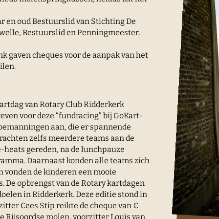
r en oud Bestuurslid van Stichting De
welle, Bestuurslid en Penningmeester.
nk gaven cheques voor de aanpak van het
ilen.
 kartdag van Rotary Club Ridderkerk
even voor deze “fundracing” bij GoKart-
e bemanningen aan, die er spannende
rachten zelfs meerdere teams aan de
ie-heats gereden, na de lunchpauze
ogramma. Daarnaast konden alle teams zich
en vonden de kinderen een mooie
’s. De opbrengst van de Rotary kartdagen
doelen in Ridderkerk. Deze editie stond in
zitter Cees Stip reikte de cheque van €
e Rijsoordse molen, voorzitter Louis van