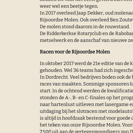
weer wel een beetje tegen.
In 2017 overleed Jaap Dekker, oud molenaa
Rijsoordse Molen. Ook overleed Ben Zoute
De molen stond daarom in de rouwstand.
De Ridderkerkse Rotaryclub en de Raboba
metselwerk en de aanschaf van nieuwe ze
Racen voor de Rijsoordse Molen
In oktober 2017 werd de 21e editie van de
gehouden. Wel 36 teams had zich ingeschr
In Dordrecht. Veel bedrijven boden ook d
races van maakten. Sommige sponsoren b
start. In de ochtend werden de kwalificat
stonden de A-, B- en C-finales op het pr
naar hartenlust uitleven met lasergame 
uitdaging bij het slotracen met modelauto
is altijd in hoofdzaak bestemd voor goede 
het teken van onze Rijsoordse Molen. Voor
7.500 uit aan de vertegenwoordigers van D