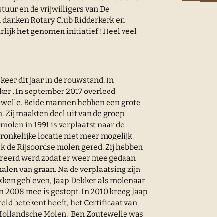
stuur en de vrijwilligers van De
en danken Rotary Club Ridderkerk en
rlijk het genomen initiatief! Heel veel
eer dit jaar in de rouwstand. In
er . In september 2017 overleed
ewelle. Beide mannen hebben een grote
. Zij maakten deel uit van de groep
molen in 1991 is verplaatst naar de
ronkelijke locatie niet meer mogelijk
k de Rijsoordse molen gered. Zij hebben
ureerd werd zodat er weer mee gedaan
alen van graan. Na de verplaatsing zijn
kken gebleven, Jaap Dekker als molenaar
in 2008 mee is gestopt. In 2010 kreeg Jaap
eld betekent heeft, het Certificaat van
 Hollandsche Molen.
Ben Zoutewelle was