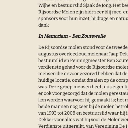
Wijhe en bestuurslid Sjaak de Jong. Het be
Rijsoordse Molen zijn hier zeer blij mee. 
sponsors voor hun inzet, bijdrage en natuu
dank
In Memoriam – Ben Zoutewelle
De Rijsoordse molen stond voor de tweede k
augustus overleed oud molenaar Jaap Dekk
bestuurslid en Penningmeester Ben Zout
verdienste gehad voor de Rijsoordse molen
mensen die er voor gezorgd hebben dat de 
huidige locatie, omdat draaien op de oorsp
was. Deze groep mensen heeft dus eigenlij
er ook voor gezorgd dat de molen geresta
kon worden waarvoor hij gemaakt is; het m
beide mannen nog zeer bij de molen betro
van 1993 tot 2008 en bestuurslid waar hij 
Dekker voor alles wat hij voor de Molenwer
Verdienste uitgereikt, van Vereniging De