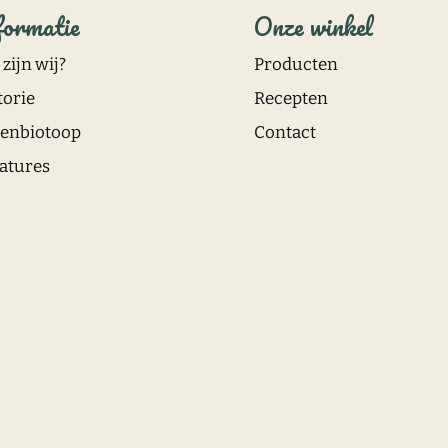
formatie
Onze winkel
zijn wij?
Producten
torie
Recepten
enbiotoop
Contact
atures